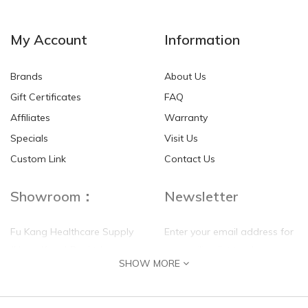
My Account
Information
Brands
About Us
Gift Certificates
FAQ
Affiliates
Warranty
Specials
Visit Us
Custom Link
Contact Us
Showroom：
Newsletter
Fu Kang Healthcare Supply
Enter your email address for
(Hong Kong) Pte Ltd
our mailing list top keep your
SHOW MORE
self update
Flat G, 4 Floor, Shui Sum
Industrial Building