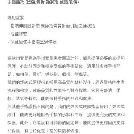
(
,
,
,
,
)
手指護托
扭傷
骨折
錘狀指
截指
割傷
適用症狀
-
,
指端伸肌腱斷裂
末節指骨骨折而引起之錘狀指
-
成型膠套
-
佩戴後使手指端呈過伸狀
這款指套是專為手指受傷患者而設計的，能夠提供必要的支撐和
保護，有助於固定和穩定受傷的手指部位，適用於多種手指問
題，如扭傷、骨折、錘狀指、截指、割傷等。
我們的煙囪式硬膠指套採用高品質的材料製作，經過嚴格的生產
流程和檢測，確保品質和性能符合醫療標準。它具有舒適、柔
軟、透氣等特點，能夠保持手指的舒適和健康。
與其他手指護托不同的是，我們的煙囪式硬膠指套採用了煙囪式
設計，能夠更好地貼合手指的形狀和曲線，提供更完美的支撐和
保護。此外，它還設有可調節的固定帶，能夠提供更穩固的支撐
和保護，有助於促進手指的康復和恢復。