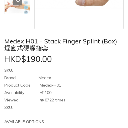
Medex H01 - Stack Finger Splint (Box)
煙囪式硬膠指套
HKD$190.00
SKU:
Brand:
Medex
Product Code:
Medex-H01
Availability:
100
Viewed
8722 times
SKU:
AVAILABLE OPTIONS