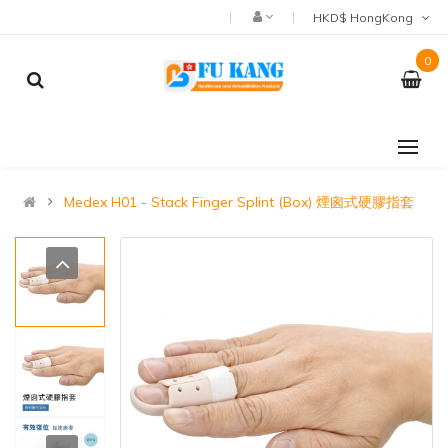
HKD$ HongKong
0
Medex H01 - Stack Finger Splint (Box) 煙囪式硬膠指套