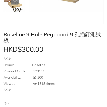
Baseline 9 Hole Pegboard 9 孔插釘測試
板
HKD$300.00
SKU:
Brand:
Baseline
Product Code:
123141
Availability:
100
Viewed
1518 times
SKU:
Qty