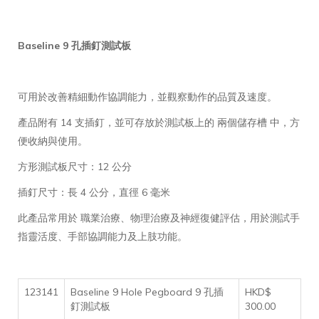
Baseline 9 孔插釘測試板
可用於改善精細動作協調能力，並觀察動作的品質及速度。
產品附有 14 支插釘，並可存放於測試板上的 兩個儲存槽 中，方
便收納與使用。
方形測試板尺寸：12 公分
插釘尺寸：長 4 公分，直徑 6 毫米
此產品常用於 職業治療、物理治療及神經復健評估，用於測試手
指靈活度、手部協調能力及上肢功能。
123141
Baseline 9 Hole Pegboard 9 孔插
HKD$
釘測試板
300.00