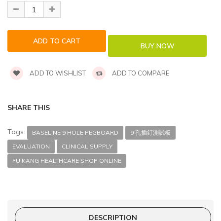
ADD TO WISHLIST
ADD TO COMPARE
SHARE THIS
Tags:
BASELINE 9 HOLE PEGBOARD
9 孔插釘測試板
EVALUATION
CLINICAL SUPPLY
FU KANG HEALTHCARE SHOP ONLINE
DESCRIPTION