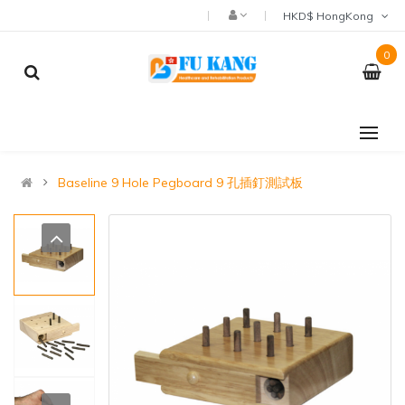
HKD$ HongKong
0
Baseline 9 Hole Pegboard 9 孔插釘測試板