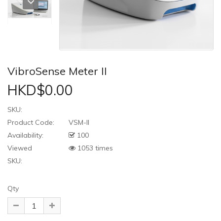
VibroSense Meter II
HKD$0.00
SKU:
Product Code:
VSM-II
Availability:
100
Viewed
1053 times
SKU:
Qty