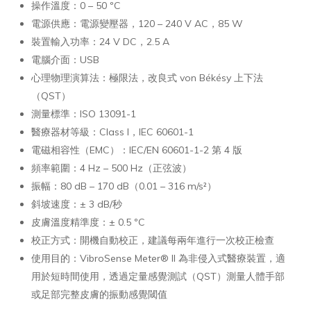
操作溫度：0 – 50 ºC
電源供應：電源變壓器，120 – 240 V AC，85 W
裝置輸入功率：24 V DC，2.5 A
電腦介面：USB
心理物理演算法：極限法，改良式 von Békésy 上下法
（QST）
測量標準：ISO 13091-1
醫療器材等級：Class I，IEC 60601-1
電磁相容性（EMC）：IEC/EN 60601-1-2 第 4 版
頻率範圍：4 Hz – 500 Hz（正弦波）
振幅：80 dB – 170 dB（0.01 – 316 m/s²）
斜坡速度：± 3 dB/秒
皮膚溫度精準度：± 0.5 ºC
校正方式：開機自動校正，建議每兩年進行一次校正檢查
使用目的：VibroSense Meter® II 為非侵入式醫療裝置，適
用於短時間使用，透過定量感覺測試（QST）測量人體手部
或足部完整皮膚的振動感覺閾值