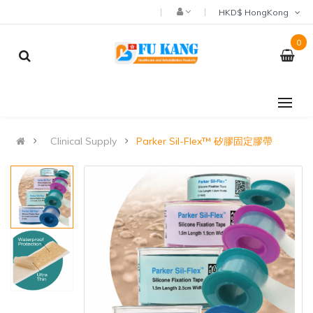
HKD$ HongKong
0
Clinical Supply
Parker Sil-Flex™ 矽膠固定膠帶