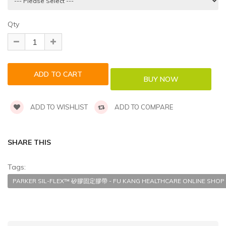
Qty
ADD TO WISHLIST
ADD TO COMPARE
SHARE THIS
Tags:
PARKER SIL-FLEX™ 矽膠固定膠帶 - FU KANG HEALTHCARE ONLINE SHOP