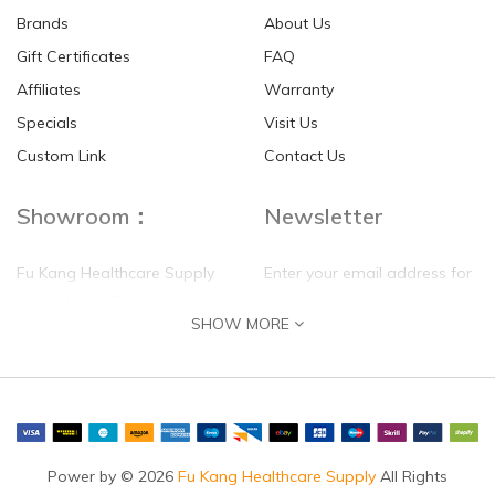
Brands
About Us
Gift Certificates
FAQ
Affiliates
Warranty
Specials
Visit Us
Custom Link
Contact Us
Showroom：
Newsletter
Fu Kang Healthcare Supply
Enter your email address for
(Hong Kong) Pte Ltd
our mailing list top keep your
SHOW MORE
self update
Flat G, 4 Floor, Shui Sum
Industrial Building
8-10 Kwai Sau Road, Kwai
Chung, N.T.
Hong Kong
Power by © 2026
Fu Kang Healthcare Supply
All Rights