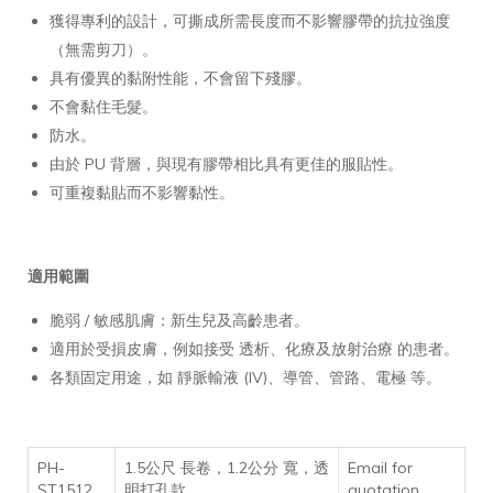
獲得專利的設計，可撕成所需長度而不影響膠帶的抗拉強度
（無需剪刀）。
具有優異的黏附性能，不會留下殘膠。
不會黏住毛髮。
防水。
由於 PU 背層，與現有膠帶相比具有更佳的服貼性。
可重複黏貼而不影響黏性。
適用範圍
脆弱 / 敏感肌膚：新生兒及高齡患者。
適用於受損皮膚，例如接受 透析、化療及放射治療 的患者。
各類固定用途，如 靜脈輸液 (IV)、導管、管路、電極 等。
PH-
1.5公尺 長卷，1.2公分 寬，透
Email for
ST1512
明打孔款
quotation