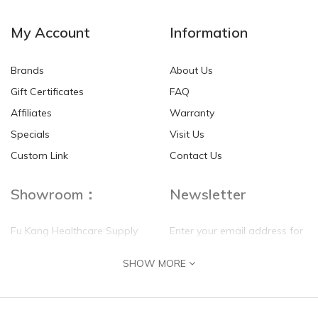
My Account
Information
Brands
About Us
Gift Certificates
FAQ
Affiliates
Warranty
Specials
Visit Us
Custom Link
Contact Us
Showroom：
Newsletter
Fu Kang Healthcare Supply
Enter your email address for
(Hong Kong) Pte Ltd
our mailing list top keep your
SHOW MORE
self update
Flat G, 4 Floor, Shui Sum
Industrial Building
8-10 Kwai Sau Road, Kwai