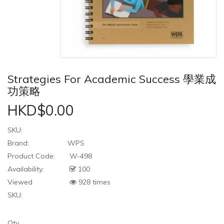
Strategies For Academic Success 學業成
功策略
HKD$0.00
SKU:
Brand:
WPS
Product Code:
W-498
Availability:
100
Viewed
928 times
SKU:
Qty