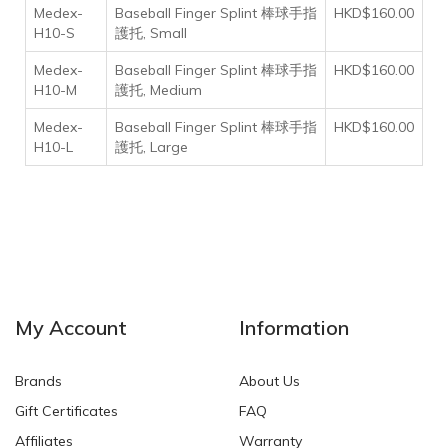
Medex-
Baseball Finger Splint 棒球手指
HKD$160.00
H10-S
護托, Small
Medex-
Baseball Finger Splint 棒球手指
HKD$160.00
H10-M
護托, Medium
Medex-
Baseball Finger Splint 棒球手指
HKD$160.00
H10-L
護托, Large
My Account
Information
Brands
About Us
Gift Certificates
FAQ
Affiliates
Warranty