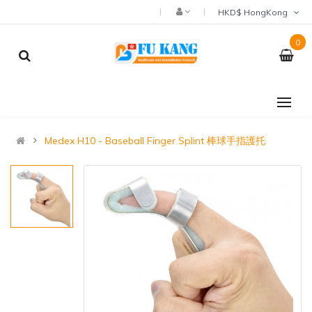
HKD$ HongKong
0
Medex H10 - Baseball Finger Splint 棒球手指護托