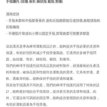
(
,
,
,
,
)
手指護托
扭傷
骨折
錘狀指
截指
割傷
適用症狀
-
,
,
手指末節和中指節骨骨折
遠和近指關節脫位或扭傷
曲棍球指和
扣板機指
-
,
半硬鋁片彎成似小臂以固定手指
其彎曲度可按要求塑造
這款護具是專為棒球運動員設計的，能夠提供手指必要的支撐和
保護，有助於預防和減少手指受傷風險。它適用於多種手指問
題，如扭傷、骨折、錘狀指、截指、割傷等。
我們的棒球手指護托採用高品質的材料製作，經過嚴格的生產流
程和檢測，確保品質和性能符合運動員的需求。它具有舒適、柔
軟、透氣等特點，能夠保持手指的舒適和健康。
與其他手指護具不同的是，我們的棒球手指護托採用了特殊的設
計，能夠更好地貼合手指形狀，提供更完美的支撐和保護。此
外，它還設有可調節的固定帶，能夠提供更穩固的支撐和保護，
有助於運動員避免手指受傷。