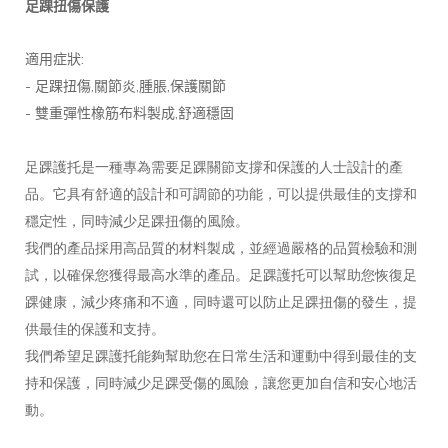
足踝扭傷保護
:
適用症狀
-
,
,
,
足踝扭傷
關節炎
腫脹
保護關節
-
,
雙重彈性橡筋布料製成
舒適穩固
足踝護托是一種專為需要足踝關節支撐和保護的人士設計的產
品。它具有舒適的設計和可調節的功能，可以提供最佳的支撐和
穩定性，同時減少足踝扭傷的風險。
我們的產品採用高品質的材料製成，並經過嚴格的品質檢驗和測
試，以確保您獲得最高水準的產品。足踝護托可以幫助您恢復足
踝健康，減少疼痛和不適，同時還可以防止足踝扭傷的發生，提
供最佳的保護和支持。
我們希望足踝護托能夠幫助您在日常生活和運動中得到最佳的支
持和保護，同時減少足踝受傷的風險，讓您更加自信和安心地活
動。