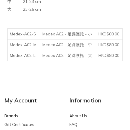
21-23 cm
中
23-25 cm
大
Medex-A02-S
Medex A02 - 足踝護托 - 小
HKD$80.00
Medex-A02-M
Medex A02 - 足踝護托 - 中
HKD$80.00
Medex-A02-L
Medex A02 - 足踝護托 - 大
HKD$80.00
My Account
Information
Brands
About Us
Gift Certificates
FAQ