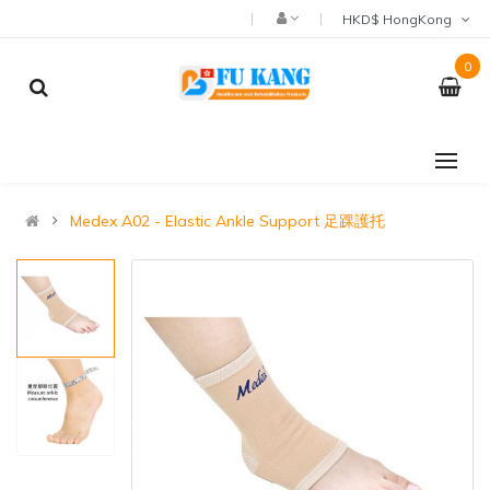
HKD$ HongKong
0
Medex A02 - Elastic Ankle Support 足踝護托