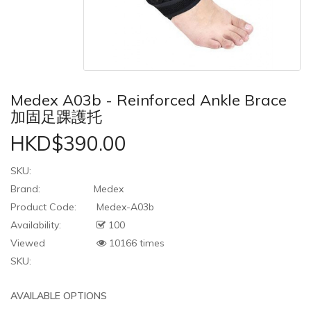
Medex A03b - Reinforced Ankle Brace
加固足踝護托
HKD$390.00
SKU:
Brand:
Medex
Product Code:
Medex-A03b
Availability:
100
Viewed
10166 times
SKU:
AVAILABLE OPTIONS