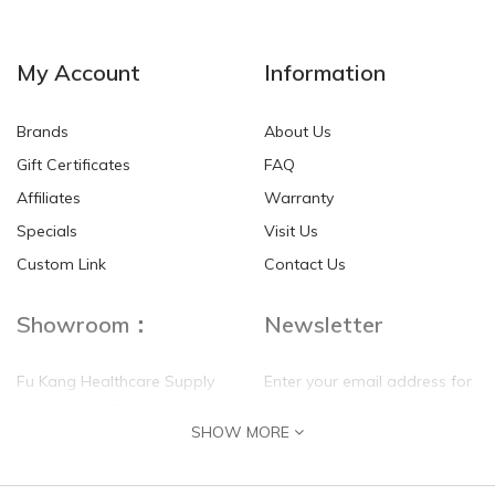
My Account
Information
Brands
About Us
Gift Certificates
FAQ
Affiliates
Warranty
Specials
Visit Us
Custom Link
Contact Us
Showroom：
Newsletter
Fu Kang Healthcare Supply
Enter your email address for
(Hong Kong) Pte Ltd
our mailing list top keep your
SHOW MORE
self update
Flat G, 4 Floor, Shui Sum
Industrial Building