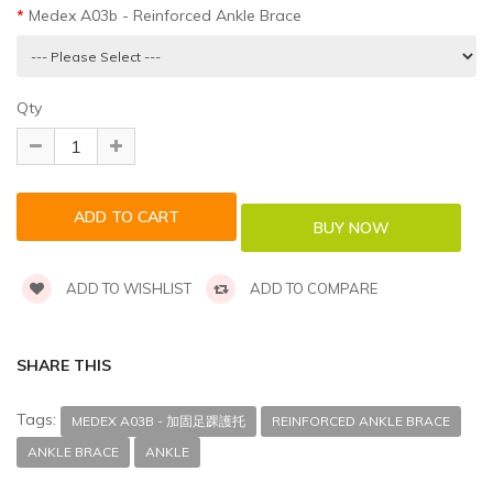
Medex A03b - Reinforced Ankle Brace
Qty
ADD TO WISHLIST
ADD TO COMPARE
SHARE THIS
Tags:
MEDEX A03B - 加固足踝護托
REINFORCED ANKLE BRACE
ANKLE BRACE
ANKLE