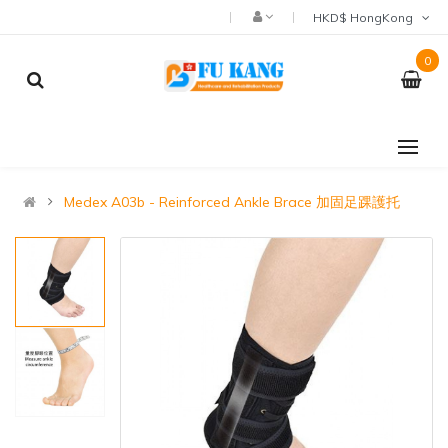
HKD$ HongKong
0
Medex A03b - Reinforced Ankle Brace 加固足踝護托