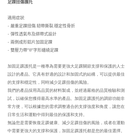
足踝扭傷護托
:
適用症狀
-
,
,
嚴重足踝扭傷
韧帶撕裂
穩定性骨折
-
彈性透氣布及綁帶式設計
-
兩側成形鋁片加固足踝
-
"8"
雙壓力帶
字形纏繞足踝
加固足踝護托是一種專為需要更強大足踝關節支撐和保護的人士
設計的產品。它具有舒適的設計和加固式的結構，可以提供最佳
的支撐和穩定性，同時減少足踝扭傷的風險。
我們的產品採用高品質的材料製成，並經過嚴格的品質檢驗和測
試，以確保您獲得最高水準的產品。加固足踝護托的調節功能非
常方便，可以根據您的需求調整適合的支撐強度和角度，讓您在
日常生活和運動中得到最佳的保護和支持。
無論您是需要恢復足踝健康、減少足踝扭傷的風險，或者在運動
中需要更強大的支撐和保護，加固足踝護托都是您的最佳選擇。