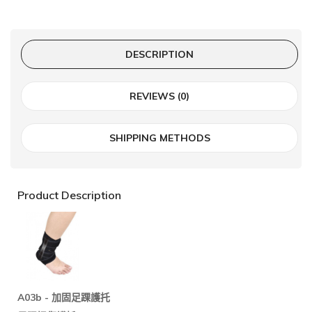
DESCRIPTION
REVIEWS (0)
SHIPPING METHODS
Product Description
A03b -
加固足踝護托