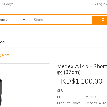
7~14 days
Login
tegory
log
(37cm)
Medex A14b - Sho
靴 (37cm)
HKD$1,100.00
SKU:
Brand:
Medex
Product Code:
Medex-A14b