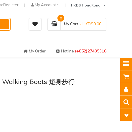
Register
My Account
or
HKD$ HongKong
0
- HKD$0.00
My Cart
(+852)27435316
My Order
Hotline
rt Walking Boots 短身步行