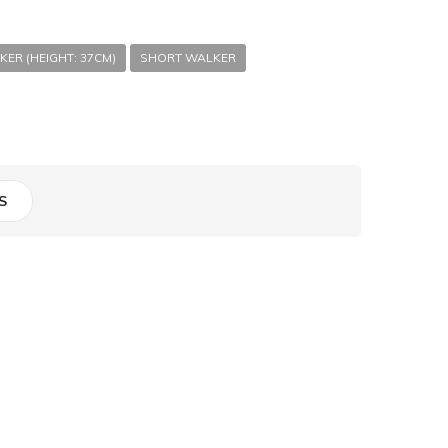
ER (HEIGHT: 37CM)
SHORT WALKER
S