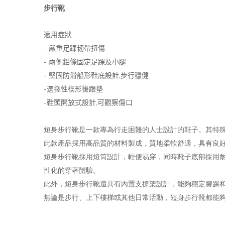
步行靴
適用症狀
-
嚴重足踝韧帶扭傷
-
兩側鋁條固定足踝及小腿
-
,
堅固防滑船形鞋底設計
步行穩健
-
選擇性楔形後跟墊
-
,
鞋頭開放式設計
可觀察傷口
短身步行靴是一款專為行走困難的人士設計的鞋子。其特
此款產品採用高品質的材料製成，質地柔軟舒適，具有良
短身步行靴採用短筒設計，輕便易穿，同時靴子底部採用
性化的穿著體驗。
此外，短身步行靴還具有內置支撐架設計，能夠穩定腳踝
無論是步行、上下樓梯或其他日常活動，短身步行靴都能