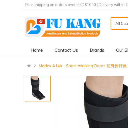
Free shipping on orders over HKD$1000 | Delivery within 
All Ca
Home
Contact Us
Brands
Our B
Medex A14b - Short Walking Boots 短身步行靴 