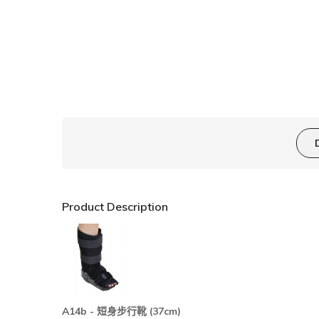
Product Description
A14b -
(37cm)
短身步行靴