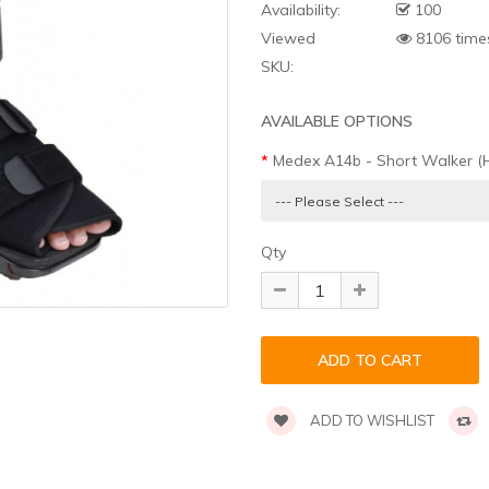
Availability:
100
Viewed
8106 time
SKU:
AVAILABLE OPTIONS
Medex A14b - Short Walker (H
Qty
ADD TO WISHLIST