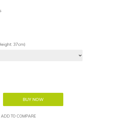
s
eight: 37cm)
ADD TO COMPARE