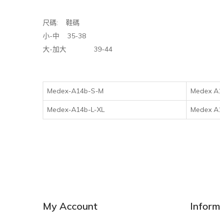
:
尺碼
鞋碼
-
35-38
小
中
-
39-44
大
加大
Medex-A14b-S-M
Medex A
Medex-A14b-L-XL
Medex A
My Account
Inform