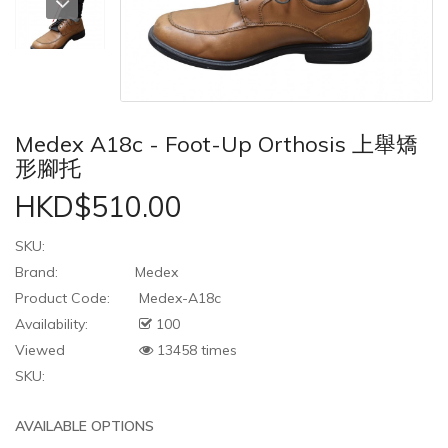
Medex A18c - Foot-Up Orthosis 上舉矯
形腳托
HKD$510.00
SKU:
Brand:
Medex
Product Code:
Medex-A18c
Availability:
100
Viewed
13458 times
SKU:
AVAILABLE OPTIONS