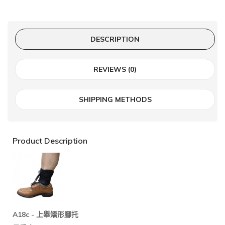
DESCRIPTION
REVIEWS (0)
SHIPPING METHODS
Product Description
A18c -
上舉矯形腳托