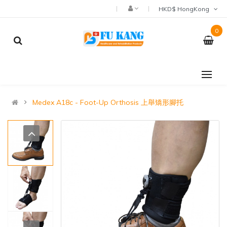
HKD$ HongKong
0
Medex A18c - Foot-Up Orthosis 上舉矯形腳托