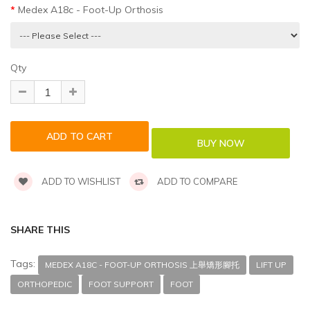
Medex A18c - Foot-Up Orthosis
Qty
ADD TO WISHLIST
ADD TO COMPARE
SHARE THIS
Tags:
MEDEX A18C - FOOT-UP ORTHOSIS 上舉矯形腳托
LIFT UP
ORTHOPEDIC
FOOT SUPPORT
FOOT