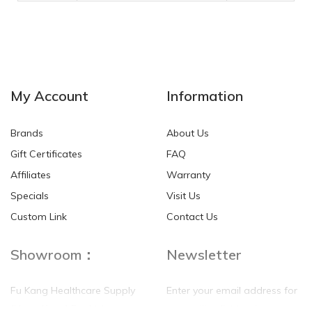
My Account
Information
Brands
About Us
Gift Certificates
FAQ
Affiliates
Warranty
Specials
Visit Us
Custom Link
Contact Us
Showroom：
Newsletter
Fu Kang Healthcare Supply
Enter your email address for
(Hong Kong) Pte Ltd
our mailing list top keep your