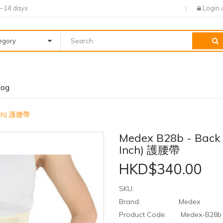
7~14 days
Login
tegory
log
inch) 護腰帶
Medex B28b - Back 
Inch) 護腰帶
HKD$340.00
SKU:
Brand:
Medex
Product Code:
Medex-B28b