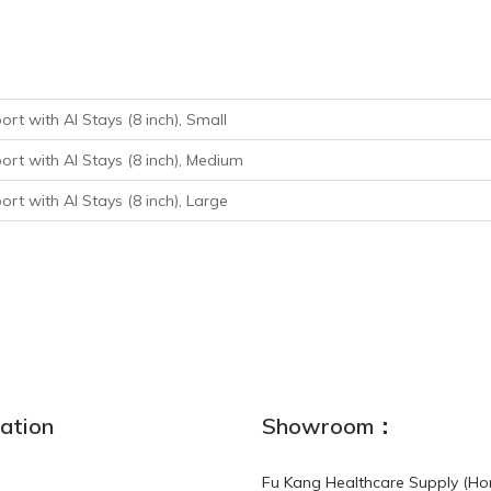
rt with Al Stays (8 inch), Small
rt with Al Stays (8 inch), Medium
rt with Al Stays (8 inch), Large
ation
Showroom：
Fu Kang Healthcare Supply (Ho