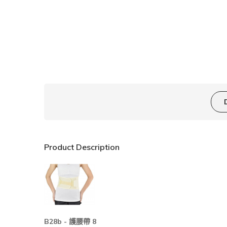
Product Description
B28b -
8
護腰帶