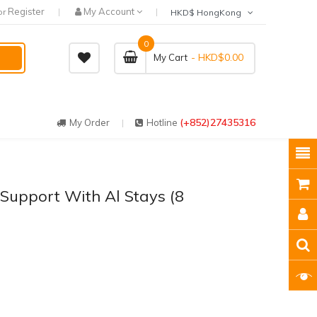
Register
My Account
or
HKD$ HongKong
0
- HKD$0.00
My Cart
(+852)27435316
My Order
Hotline
Support With Al Stays (8