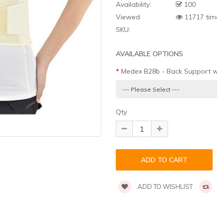
Availability:
100
Viewed
11717 tim
SKU:
AVAILABLE OPTIONS
Medex B28b - Back Support wit
Qty
ADD TO WISHLIST