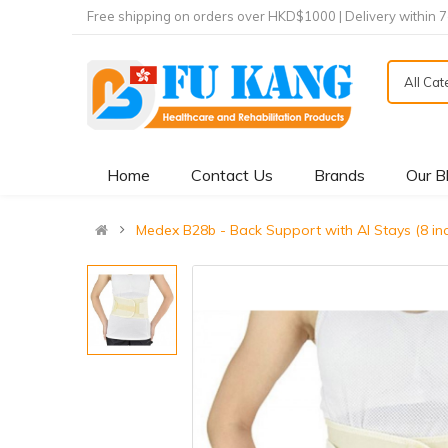
Free shipping on orders over HKD$1000 | Delivery within 
All Ca
Home
Contact Us
Brands
Our B
Medex B28b - Back Support with Al Stays (8 