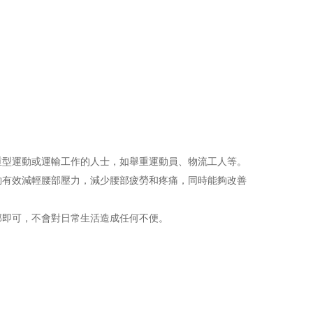
重型運動或運輸工作的人士，如舉重運動員、物流工人等。
夠有效減輕腰部壓力，減少腰部疲勞和疼痛，同時能夠改善
部即可，不會對日常生活造成任何不便。