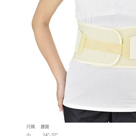
:
尺碼
腰圍
24"-32"
小