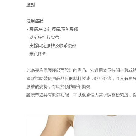
腰封
適用症狀
-
,
,
腰痛
坐骨神經痛
預防腰傷
-
透氣彈性拉架帶
-
支撐固定腰椎及收緊腹部
-
米色膠條
此為
專為保護腰部而設計的產品。它適用於長時間坐著或
這款護腰帶使用高品質的材料製成，輕巧舒適，且具有良
腰椎的姿勢，有助於預防腰部損傷。
護腰帶還具有調節功能，可以根據個人需求調整松緊度，