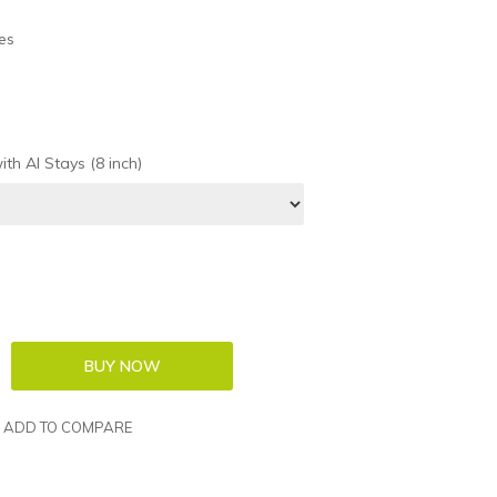
es
h Al Stays (8 inch)
ADD TO COMPARE