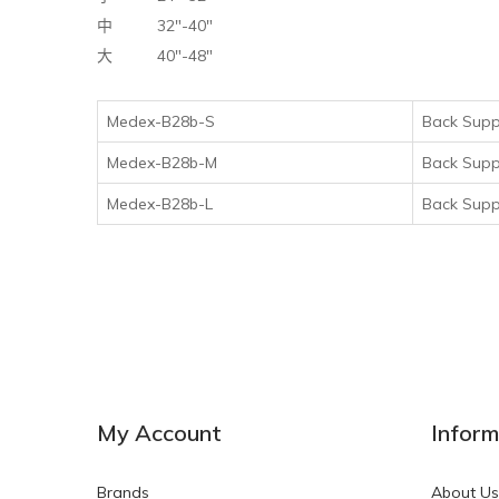
32"-40"
中
40"-48"
大
Medex-B28b-S
Back Suppo
Medex-B28b-M
Back Suppo
Medex-B28b-L
Back Suppo
My Account
Inform
Brands
About Us