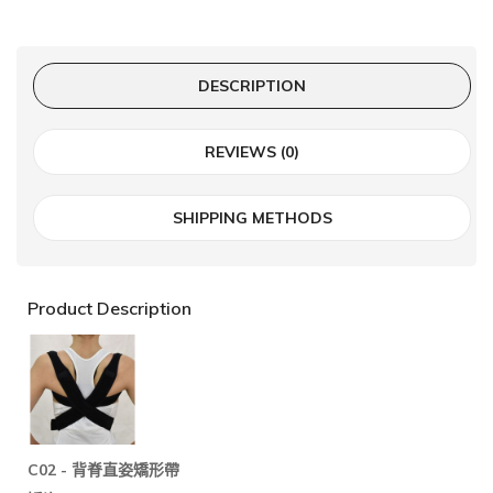
DESCRIPTION
REVIEWS (0)
SHIPPING METHODS
Product Description
C02 -
背脊直姿矯形帶