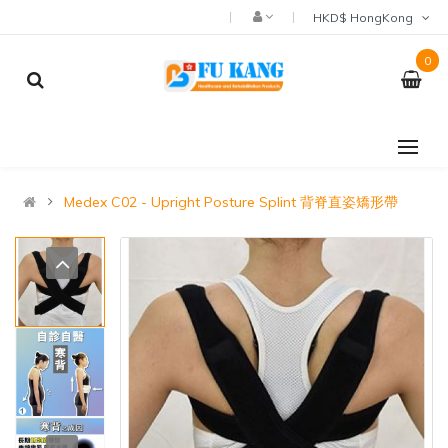
HKD$ HongKong
0
Medex C02 - Upright Posture Splint 背脊直姿矯形帶