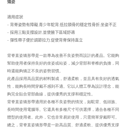
矯姿
適用症狀
-
,
,
,
背脊姿勢有障礙
青少年駝背
低拉頸骨的穩定性骨折
坐姿不正
-
,
採用三點支撐設計
並使腋下區域舒適
-
,
彈性帶子便於調節拉力
促使背脊保持直立
背脊直姿矯形帶是一款專為改善不良姿勢而設計的產品。它能夠
幫助使用者保持良好的坐姿或站姿，減少背部和脊椎的負擔，同
時還能夠矯正不良的姿勢習慣。
此產品採用高品質的材料製成，舒適柔軟，並且具有良好的透氣
性，能夠長時間穿戴不感到不適。它以人體工學為設計理念，能
夠完全貼合背部曲線，提供優秀的支撐和穩定性。
背脊直姿矯形帶適用於各種不良姿勢的情況，如駝背、低頭族、
長時間使用電腦等。它還具有多種尺寸可供選擇，適合各種不同
體型的使用者。此外，它也非常易於使用，只需簡單穿戴即可。
總之，背脊直姿矯形帶是一款高品質、舒適柔軟、提供優秀支撐