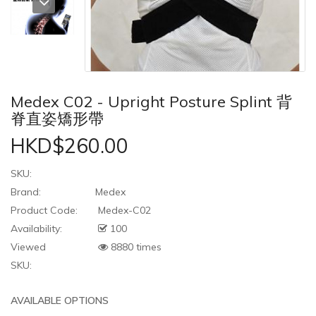
Medex C02 - Upright Posture Splint 背
脊直姿矯形帶
HKD$260.00
SKU:
Brand:
Medex
Product Code:
Medex-C02
Availability:
100
Viewed
8880 times
SKU:
AVAILABLE OPTIONS