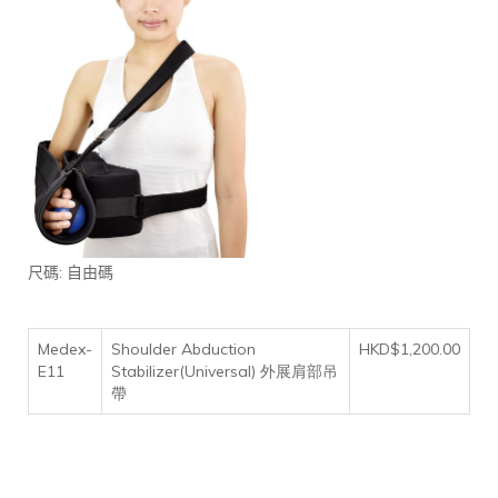
:
尺碼
自由碼
Medex-
Shoulder Abduction
HKD$1,200.00
E11
Stabilizer(Universal) 外展肩部吊
帶