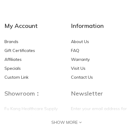
My Account
Information
Brands
About Us
Gift Certificates
FAQ
Affiliates
Warranty
Specials
Visit Us
Custom Link
Contact Us
Showroom：
Newsletter
Fu Kang Healthcare Supply
Enter your email address for
(Hong Kong) Pte Ltd
our mailing list top keep your
SHOW MORE
self update
Flat G, 4 Floor, Shui Sum