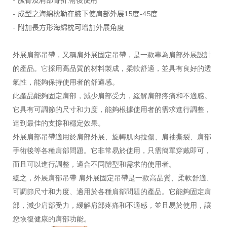
-
,
肱骨及肩部骨折
術後使用
-
15
-45
成型之海綿枕勒在腋下使肩部外展
度
度
-
附加長方形海綿枕可增加外展角度
外展肩部吊帶，又稱肩外展固定吊帶，是一款專為肩部外展設計
的產品。它採用高品質的材料製成，柔軟舒適，並具有良好的透
氣性，能夠保持使用者的舒適感。
此產品能夠固定肩部，減少肩部受力，緩解肩部疼痛和不適感。
它具有可調節的尺寸和力度，能夠根據使用者的需求進行調整，
達到最佳的支撐和穩定效果。
外展肩部吊帶適用於肩部外展、旋轉肌肉拉傷、肩袖撕裂、肩部
手術後等各種肩部問題。它非常易於使用，只需簡單穿戴即可，
而且可以進行調整，適合不同體型和需求的使用者。
總之，外展肩部吊帶 肩外展固定吊帶是一款高品質、柔軟舒適、
可調節尺寸和力度、適用於各種肩部問題的產品。它能夠固定肩
部，減少肩部受力，緩解肩部疼痛和不適感，並且易於使用，讓
您恢復健康的肩部功能。