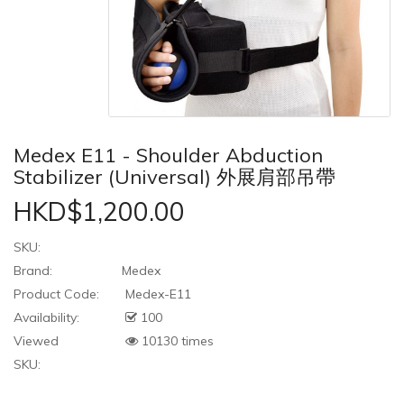
Medex E11 - Shoulder Abduction
Stabilizer (Universal) 外展肩部吊帶
HKD$1,200.00
SKU:
Brand:
Medex
Product Code:
Medex-E11
Availability:
100
Viewed
10130 times
SKU: