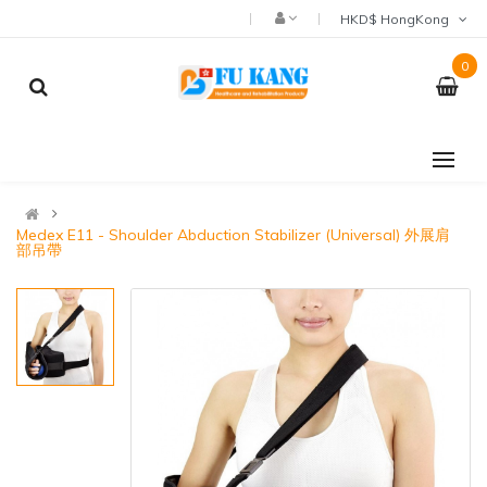
HKD$ HongKong
0
Medex E11 - Shoulder Abduction Stabilizer (Universal) 外展肩
部吊帶