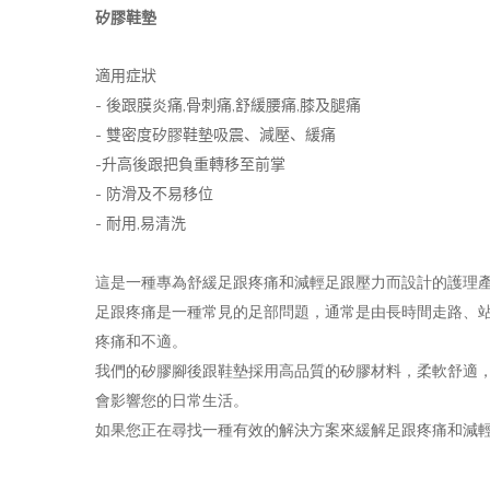
矽膠鞋墊
適用症狀
-
,
,
,
後跟膜炎痛
骨刺痛
舒緩腰痛
膝及腿痛
-
雙密度矽膠鞋墊吸震、減壓、緩痛
-
升高後跟把負重轉移至前掌
-
防滑及不易移位
-
,
耐用
易清洗
這是一種專為舒緩足跟疼痛和減輕足跟壓力而設計的護理
足跟疼痛是一種常見的足部問題，通常是由長時間走路、
疼痛和不適。
我們的矽膠腳後跟鞋墊採用高品質的矽膠材料，柔軟舒適
會影響您的日常生活。
如果您正在尋找一種有效的解決方案來緩解足跟疼痛和減