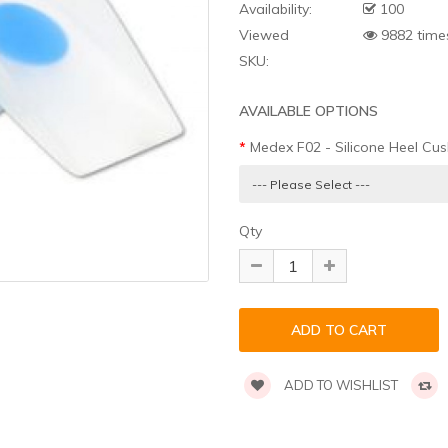
Availability:
100
Viewed
9882 time
SKU:
AVAILABLE OPTIONS
Medex F02 - Silicone Heel Cush
Qty
ADD TO WISHLIST