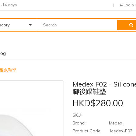
7~14 days
Login
tegory
log
 矽膠腳後跟鞋墊
Medex F02 - Silicon
腳後跟鞋墊
HKD$280.00
SKU:
Brand:
Medex
Product Code:
Medex-F02