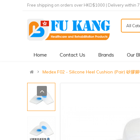
Free shipping on orders over HKD$1000 | Delivery within 
All Ca
Home
Contact Us
Brands
Our B
Medex F02 - Silicone Heel Cushion (Pair)