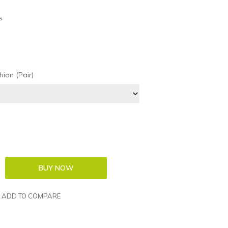
s
ion (Pair)
ADD TO COMPARE