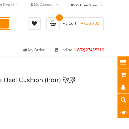
Register
My Account
or
HKD$ HongKong
0
- HKD$0.00
My Cart
(+852)27435316
My Order
Hotline
e Heel Cushion (Pair) 矽膠