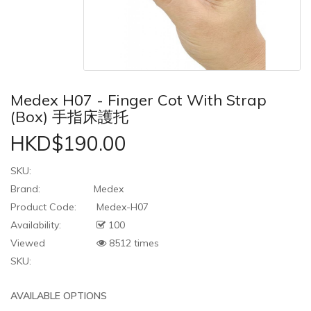
Medex H07 - Finger Cot With Strap
(Box) 手指床護托
HKD$190.00
SKU:
Brand:
Medex
Product Code:
Medex-H07
Availability:
100
Viewed
8512 times
SKU:
AVAILABLE OPTIONS