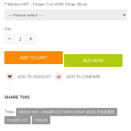
Medex H07 - Finger Cot With Strap (Box)
Qty
ADD TO WISHLIST
ADD TO COMPARE
SHARE THIS
Tags:
MEDEX H07 - FINGER COT WITH STRAP (BOX) 手指床護托
FINGER COT
FINGER