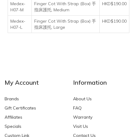
Medex-
Finger Cot With Strap (Box) 手
HKD$190.00
H07-M
指床護托, Medium
Medex-
Finger Cot With Strap (Box) 手
HKD$190.00
H07-L
指床護托, Large
My Account
Information
Brands
About Us
Gift Certificates
FAQ
Affiliates
Warranty
Specials
Visit Us
Custom Link
Contact Us