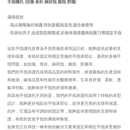
(
,
,
,
,
)
手指護托
扭傷
骨折
錘狀指
截指
割傷
適用症狀
-
,
,
指尖損傷後的保護
特別是截指清洗
縫合後使用
-
,
,
形狀似夾子
由成型鋁條製成
前後有兩條魔術貼壓力帶固定手指
這款手指護托是專為手指受傷患者而設計的，能夠提供必要的支
撐和保護，有助於固定和穩定受傷的手指床部位，適用於多種手
指問題，如扭傷、骨折、錘狀指、截指、割傷等。
我們的手指床護托採用高品質的材料製作，經過嚴格的生產流程
和檢測，確保品質和性能符合醫療標準。它具有舒適、柔軟、透
氣等特點，能夠保持手指的舒適和健康。
與其他手指護托不同的是，我們的手指床護托採用了特殊的床型
設計，能夠更好地貼合手指床部位，提供更完美的支撐和保護。
此外，它還設有可調節的固定帶，能夠提供更穩固的支撐和保
護，有助於促進手指的康復和恢復。
如果您正在尋找一種有效的解決方案來固定和穩定手指床受傷部