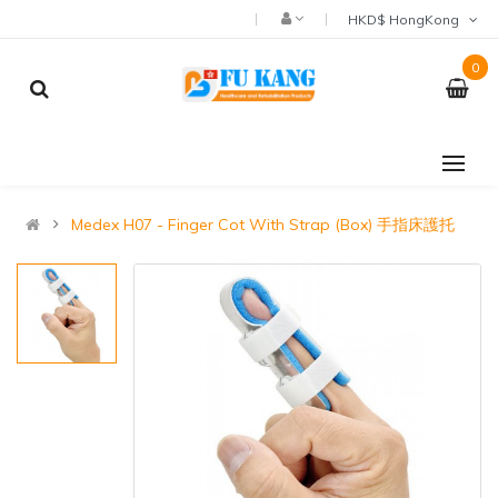
HKD$ HongKong
0
Medex H07 - Finger Cot With Strap (Box) 手指床護托