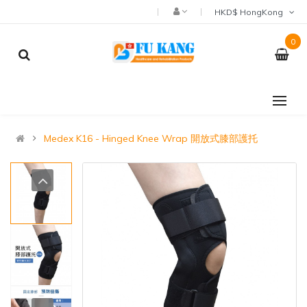
HKD$ HongKong
0
Medex K16 - Hinged Knee Wrap 開放式膝部護托