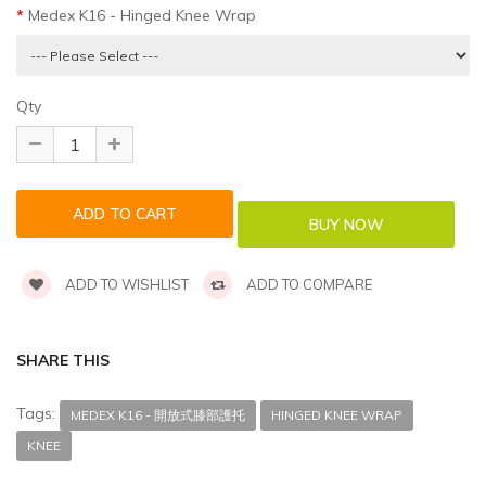
Medex K16 - Hinged Knee Wrap
Qty
ADD TO WISHLIST
ADD TO COMPARE
SHARE THIS
Tags:
MEDEX K16 - 開放式膝部護托
HINGED KNEE WRAP
KNEE