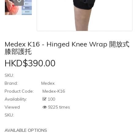
Medex K16 - Hinged Knee Wrap 開放式
膝部護托
HKD$390.00
SKU:
Brand:
Medex
Product Code:
Medex-K16
Availability:
100
Viewed
9225 times
SKU:
AVAILABLE OPTIONS