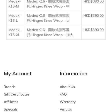
Medex-
Medex K16 - 開放式膝部護
HKD$390.00
K16-M
托 Hinged Knee Wrap - 中
Medex-
Medex K16 - 開放式膝部護
HKD$390.00
K16-L
托 Hinged Knee Wrap - 大
Medex-
Medex K16 - 開放式膝部護
HKD$390.00
K16-XL
托 Hinged Knee Wrap - 加大
My Account
Information
Brands
About Us
Gift Certificates
FAQ
Affiliates
Warranty
Specials
Visit Us