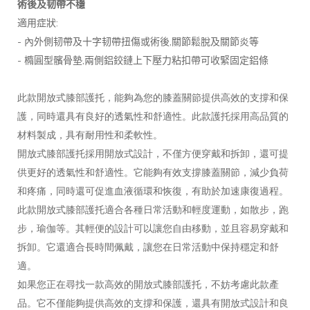
術後及韧帶不穩
:
適用症狀
-
,
內外側韧帶及十字韧帶扭傷或術後
關節鬆脫及關節炎等
-
,
橢圓型髕骨墊
兩側鋁鉸鏈上下壓力粘扣帶可收緊固定鋁條
此款開放式膝部護托，能夠為您的膝蓋關節提供高效的支撐和保
護，同時還具有良好的透氣性和舒適性。此款護托採用高品質的
材料製成，具有耐用性和柔軟性。
開放式膝部護托採用開放式設計，不僅方便穿戴和拆卸，還可提
供更好的透氣性和舒適性。它能夠有效支撐膝蓋關節，減少負荷
和疼痛，同時還可促進血液循環和恢復，有助於加速康復過程。
此款開放式膝部護托適合各種日常活動和輕度運動，如散步，跑
步，瑜伽等。其輕便的設計可以讓您自由移動，並且容易穿戴和
拆卸。它還適合長時間佩戴，讓您在日常活動中保持穩定和舒
適。
如果您正在尋找一款高效的開放式膝部護托，不妨考慮此款產
品。它不僅能夠提供高效的支撐和保護，還具有開放式設計和良