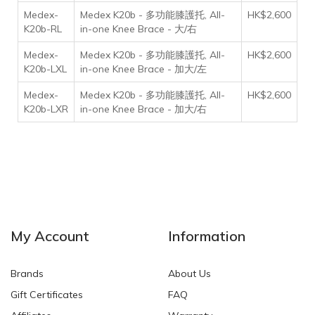
Medex-
Medex K20b - 多功能膝護托, All-
HK$2,600
K20b-RL
in-one Knee Brace - 大/右
Medex-
Medex K20b - 多功能膝護托, All-
HK$2,600
K20b-LXL
in-one Knee Brace - 加大/左
Medex-
Medex K20b - 多功能膝護托, All-
HK$2,600
K20b-LXR
in-one Knee Brace - 加大/右
My Account
Information
Brands
About Us
Gift Certificates
FAQ