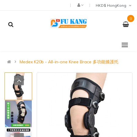
HKD$ HongKong
0
Medex K20b - All-in-one Knee Brace 多功能膝護托