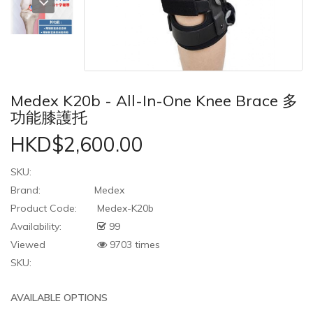
Medex K20b - All-In-One Knee Brace 多
功能膝護托
HKD$2,600.00
SKU:
Brand:
Medex
Product Code:
Medex-K20b
Availability:
99
Viewed
9703 times
SKU:
AVAILABLE OPTIONS