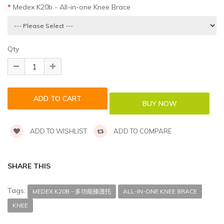
Medex K20b - All-in-one Knee Brace
Qty
ADD TO WISHLIST
ADD TO COMPARE
SHARE THIS
Tags:
MEDEX K20B - 多功能膝護托
ALL-IN-ONE KNEE BRACE
KNEE