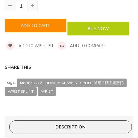
ADD TO WISHLIST
ADD TO COMPARE
SHARE THIS
Tags:
MEDEX W12 - UNIVERSAL WRIST SPLINT 通用手腕固定護托
WRIST SPLINT
WRIST
DESCRIPTION