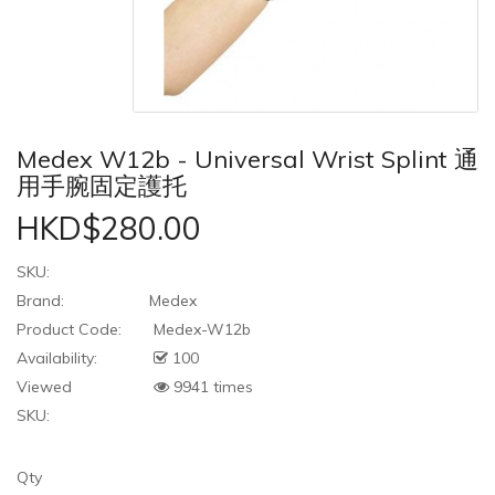
Medex W12b - Universal Wrist Splint 通
用手腕固定護托
HKD$280.00
SKU:
Brand:
Medex
Product Code:
Medex-W12b
Availability:
100
Viewed
9941 times
SKU:
Qty