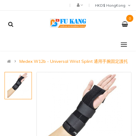
HKD$ HongKong
0
Medex W12b - Universal Wrist Splint 通用手腕固定護托