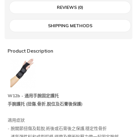
REVIEWS (0)
SHIPPING METHODS
Product Description
W12b -
通用手腕固定護托
(
,
,
)
手腕護托
扭傷
骨折
脫位及石膏後保護
適用症狀
-
,
,
腕關節扭傷及鬆脫
術後或石膏後之保護
穩定性骨折
-
,
透氣彈性料和成型鋁條
綁帶及魔術貼壓力帶一起固定腕部