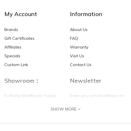
My Account
Information
Brands
About Us
Gift Certificates
FAQ
Affiliates
Warranty
Specials
Visit Us
Custom Link
Contact Us
Showroom：
Newsletter
Fu Kang Healthcare Supply
Enter your email address for
(Hong Kong) Pte Ltd
our mailing list top keep your
SHOW MORE
self update
Flat G, 4 Floor, Shui Sum
Industrial Building
8-10 Kwai Sau Road, Kwai