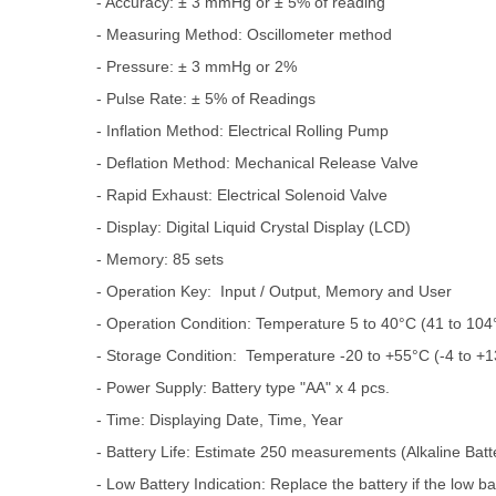
- Accuracy: ± 3 mmHg or ± 5% of reading
- Measuring Method: Oscillometer method
- Pressure: ± 3 mmHg or 2%
- Pulse Rate: ± 5% of Readings
- Inflation Method: Electrical Rolling Pump
- Deflation Method: Mechanical Release Valve
- Rapid Exhaust: Electrical Solenoid Valve
- Display: Digital Liquid Crystal Display (LCD)
- Memory: 85 sets
- Operation Key: Input / Output, Memory and User
- Operation Condition: Temperature 5 to 40°C (41 to 104
- Storage Condition: Temperature -20 to +55°C (-4 to +
- Power Supply: Battery type "AA" x 4 pcs.
- Time: Displaying Date, Time, Year
- Battery Life: Estimate 250 measurements (Alkaline Batt
- Low Battery Indication: Replace the battery if the low ba