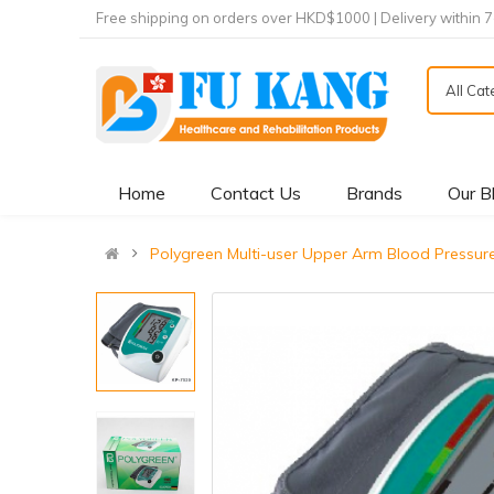
Free shipping on orders over HKD$1000 | Delivery within 
All Ca
Home
Contact Us
Brands
Our B
Polygreen Multi-user Upper Arm Blood P