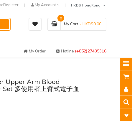
Register
My Account
or
HKD$ HongKong
0
- HKD$0.00
My Cart
(+852)27435316
My Order
Hotline
er Upper Arm Blood
nitor Set 多使用者上臂式電子血