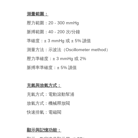
測量範圍：
壓力範圍：20 - 300 mmHg
脈搏範圍：40 - 200 次/分鐘
準確度：± 3 mmHg 或 ± 5% 讀值
測量方法：示波法（Oscillometer method）
壓力準確度：± 3 mmHg 或 2%
脈搏率準確度：± 5% 讀值
充氣與放氣方式：
充氣方式：電動滾動幫浦
放氣方式：機械釋放閥
快速排氣：電磁閥
顯示與記憶功能：