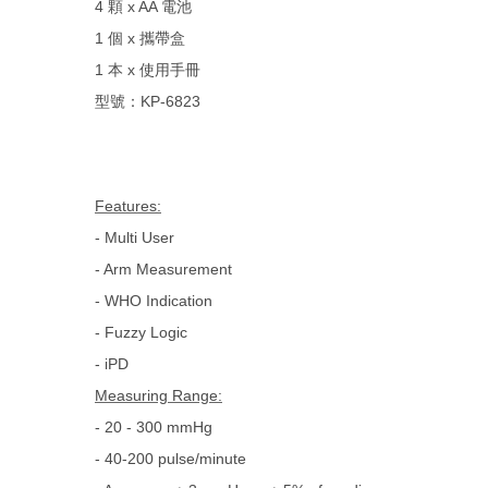
4 顆 x AA 電池
1 個 x 攜帶盒
1 本 x 使用手冊
型號：KP-6823
Features:
- Multi User
- Arm Measurement
- WHO Indication
- Fuzzy Logic
- iPD
Measuring Range:
- 20 - 300 mmHg
- 40-200 pulse/minute