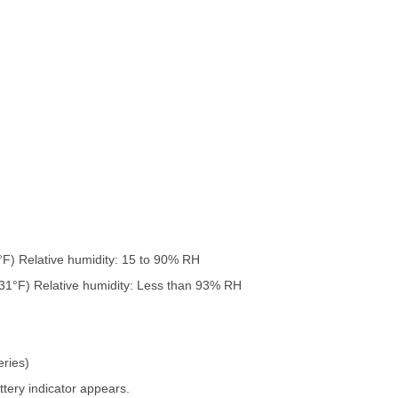
°F) Relative humidity: 15 to 90% RH
131°F) Relative humidity: Less than 93% RH
eries)
ttery indicator appears.