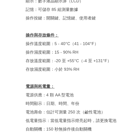
顯示：數字液晶顯示屏（LCD）
記憶：可儲存 85 組測量數據
操作按鍵：開關鍵、記憶鍵、使用者鍵
操作與存放條件：
操作溫度範圍：5 - 40°C（41 - 104°F）
操作濕度範圍：15 - 90% RH
存放溫度範圍：-20 至 +55°C（-4 至 +131°F）
存放濕度範圍：小於 93% RH
電源與耗電量：
電源供應：4 顆 AA 型電池
時間顯示：日期、時間、年份
電池壽命：估計可測量 250 次（鹼性電池）
低電量指示：當低電量指示燈亮起時，請更換電池
自動關機：150 秒無操作後自動關機