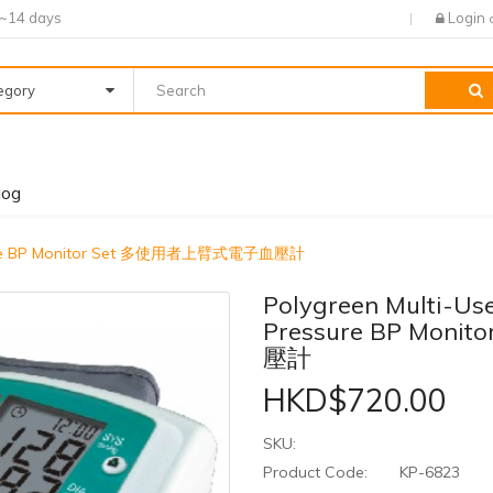
7~14 days
Login
tegory
log
ressure BP Monitor Set 多使用者上臂式電子血壓計
Polygreen Multi-Us
Pressure BP Mo
壓計
HKD$720.00
SKU:
Product Code:
KP-6823