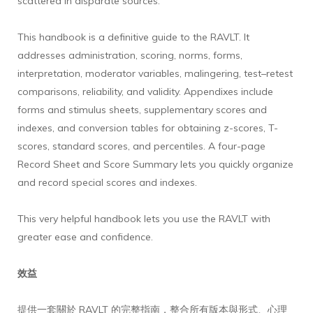
scattered in disparate sources.
This handbook is a definitive guide to the RAVLT. It
addresses administration, scoring, norms, forms,
interpretation, moderator variables, malingering, test–retest
comparisons, reliability, and validity. Appendixes include
forms and stimulus sheets, supplementary scores and
indexes, and conversion tables for obtaining z-scores, T-
scores, standard scores, and percentiles. A four-page
Record Sheet and Score Summary lets you quickly organize
and record special scores and indexes.
This very helpful handbook lets you use the RAVLT with
greater ease and confidence.
效益
提供一套關於 RAVLT 的完整指南，整合所有版本與形式、心理