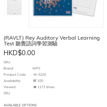
(RAVLT) Rey Auditory Verbal Learning
Test 聽覺語詞學習測驗
HKD$0.00
SKU:
Brand:
WPS
Product Code:
W-322X
Availability:
100
Viewed
1173 times
SKU:
AVAILABLE OPTIONS