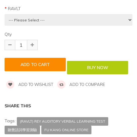
RAVLT
Qty
ADD TO WISHLIST
ADD TO COMPARE
SHARE THIS
Tags:
(RAVLT) REY AUDITORY VERBAL LEARNING TEST
聽覺語詞學習測驗
FU KANG ONLINE STORE