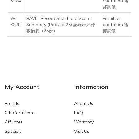
322A
quotation 電
郵詢價
W-
RAVLT Record Sheet and Score
Email for
322B
Summary (Pack of 25) 記錄表與分
quotation 電
數摘要（25份）
郵詢價
My Account
Information
Brands
About Us
Gift Certificates
FAQ
Affiliates
Warranty
Specials
Visit Us