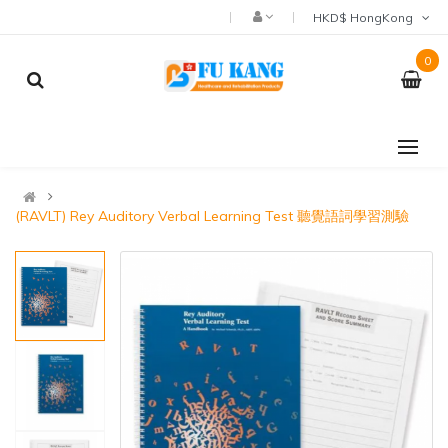
HKD$ HongKong
0
(RAVLT) Rey Auditory Verbal Learning Test 聽覺語詞學習測驗