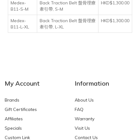
Medex-
Back Traction Belt 盤骨理療
HKD$1,300.00
B11-S-M
牽引帶, S-M
Medex-
Back Traction Belt 盤骨理療
HKD$1,300.00
B11-L-XL
牽引帶, L-XL
My Account
Information
Brands
About Us
Gift Certificates
FAQ
Affiliates
Warranty
Specials
Visit Us
Custom Link
Contact Us