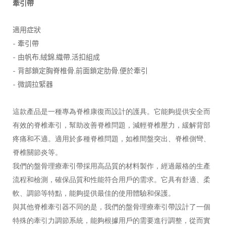
牽引帶
適用症狀
-
牽引帶
-
,
,
,
由帆布
絨錦
織帶
活扣組成
-
,
,
背部鎖定胸脊椎骨
前面鎖定肋骨
便於牽引
-
微調拉緊器
這款產品是一種專為脊椎康復而設計的護具。它能夠提供安全而
有效的脊椎牽引，幫助改善脊椎問題，減輕脊椎壓力，緩解背部
疼痛和不適。適用於多種脊椎問題，如椎間盤突出、脊椎側彎、
脊椎關節炎等。
我們的盤骨理療牽引帶採用高品質的材料製作，經過嚴格的生產
流程和檢測，確保品質和性能符合用戶的需求。它具有舒適、柔
軟、調節等特點，能夠提供最佳的使用體驗和保護。
與其他脊椎牽引器不同的是，我們的盤骨理療牽引帶設計了一個
特殊的牽引力調節系統，能夠根據用戶的需要進行調整，從而實