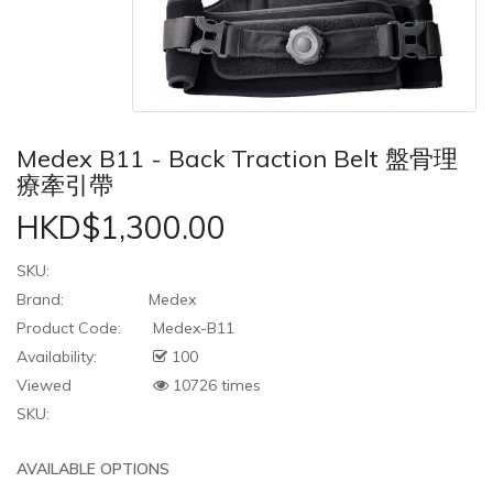
Medex B11 - Back Traction Belt 盤骨理
療牽引帶
HKD$1,300.00
SKU:
Brand:
Medex
Product Code:
Medex-B11
Availability:
100
Viewed
10726 times
SKU:
AVAILABLE OPTIONS