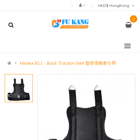
HKD$ HongKong
0
Medex B11 - Back Traction Belt 盤骨理療牽引帶