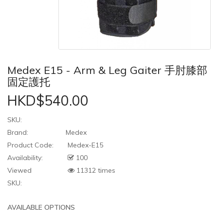
Medex E15 - Arm & Leg Gaiter 手肘膝部
固定護托
HKD$540.00
SKU:
Brand:
Medex
Product Code:
Medex-E15
Availability:
100
Viewed
11312 times
SKU:
AVAILABLE OPTIONS