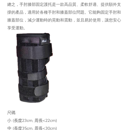
總之，手肘膝部固定護托是一款高品質、柔軟舒適、提供額外支
撐的產品，適用於各種手肘和膝蓋部位問題。它能夠固定手肘和
膝蓋部位，減少運動時的晃動和震動，並且易於使用，讓您安心
享受運動。
:
尺碼
(
23cm,
<22cm)
小
長度
周長
(
35cm,
<30cm)
中
長度
周長