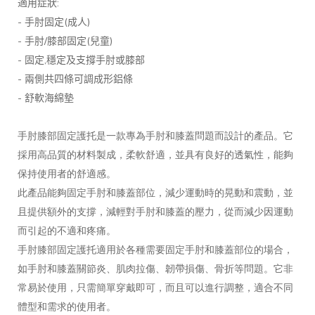
:
適用症狀
-
(
)
手肘固定
成人
-
/
(
)
手肘
膝部固定
兒童
-
,
固定
穩定及支撐手肘或膝部
-
兩側共四條可調成形鋁條
-
舒軟海綿墊
手肘膝部固定護托是一款專為手肘和膝蓋問題而設計的產品。它
採用高品質的材料製成，柔軟舒適，並具有良好的透氣性，能夠
保持使用者的舒適感。
此產品能夠固定手肘和膝蓋部位，減少運動時的晃動和震動，並
且提供額外的支撐，減輕對手肘和膝蓋的壓力，從而減少因運動
而引起的不適和疼痛。
手肘膝部固定護托適用於各種需要固定手肘和膝蓋部位的場合，
如手肘和膝蓋關節炎、肌肉拉傷、韌帶損傷、骨折等問題。它非
常易於使用，只需簡單穿戴即可，而且可以進行調整，適合不同
體型和需求的使用者。