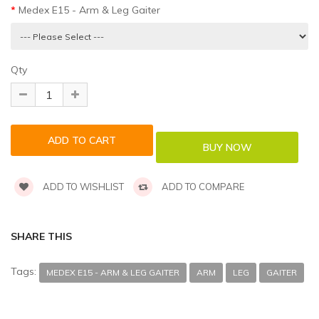
Medex E15 - Arm & Leg Gaiter
Qty
ADD TO WISHLIST
ADD TO COMPARE
SHARE THIS
Tags:
MEDEX E15 - ARM & LEG GAITER
ARM
LEG
GAITER