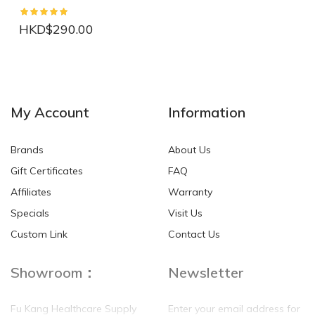
HKD$290.00
NEW
NEW
My Account
Information
Brands
About Us
Gift Certificates
FAQ
Affiliates
Warranty
Specials
Visit Us
HKD$0.00
HKD$0.00
Custom Link
Contact Us
Showroom：
Newsletter
Fu Kang Healthcare Supply
Enter your email address for