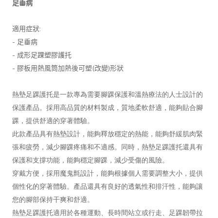
足垂病
:
適用症狀
-
足垂病
-
成形足踝塑膠護托
-
(
)
膠板用熱風筒加熱後可塑
改變
形狀
熱墊足踝護托是一款專為需要腳踝保護和溫熱療法的人士設計的
保護產品。採用高品質的材料製成，質地柔軟舒適，能夠貼合腳
踝，提供舒適的穿著體驗。
此款產品具有熱墊設計，能夠釋放穩定的熱能，能夠舒緩肌肉緊
張和疲勞，減少腳踝疼痛和不適感。同時，熱墊足踝護托還具有
保護和支撐功能，能夠穩定腳踝，減少受傷的風險。
穿戴方便，採用魔鬼氈設計，能夠根據個人需要調整大小，提供
個性化的穿著體驗。產品還具有良好的透氣性和排汗性，能夠讓
您的腳部保持干爽和舒適。
熱墊足踝護托適用於各種運動、長時間站立或行走、足踝韌帶拉