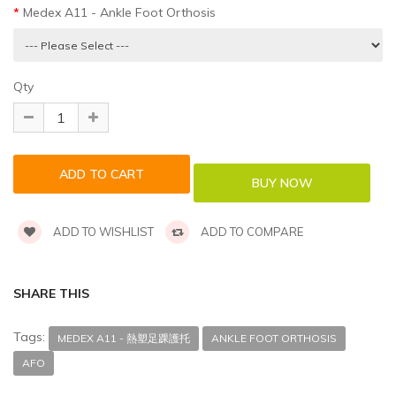
Medex A11 - Ankle Foot Orthosis
Qty
ADD TO WISHLIST
ADD TO COMPARE
SHARE THIS
Tags:
MEDEX A11 - 熱塑足踝護托
ANKLE FOOT ORTHOSIS
AFO