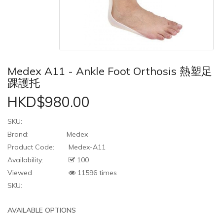
Medex A11 - Ankle Foot Orthosis 熱塑足
踝護托
HKD$980.00
SKU:
Brand:
Medex
Product Code:
Medex-A11
Availability:
100
Viewed
11596 times
SKU:
AVAILABLE OPTIONS