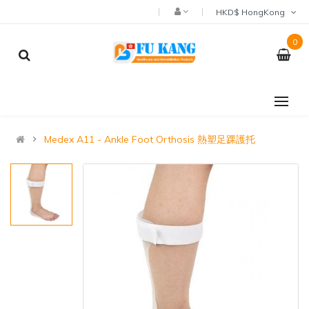
HKD$ HongKong
0
Medex A11 - Ankle Foot Orthosis 熱塑足踝護托