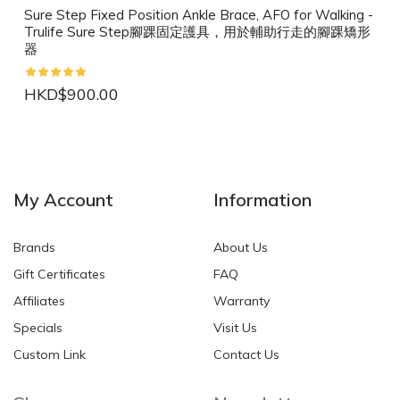
Sure Step Fixed Position Ankle Brace, AFO for Walking -
Trulife Sure Step腳踝固定護具，用於輔助行走的腳踝矯形
器
HKD$900.00
NEW
NEW
My Account
Information
Brands
About Us
Gift Certificates
FAQ
Affiliates
Warranty
Specials
Visit Us
HKD$0.00
HKD$0.00
Custom Link
Contact Us